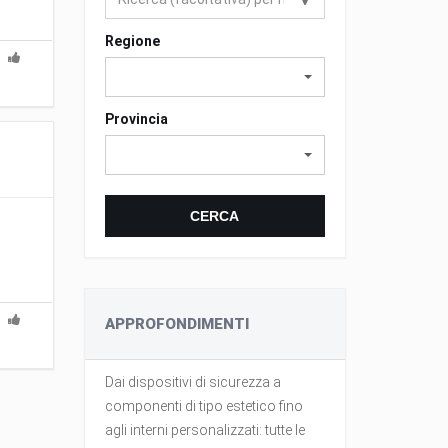
Regione
Provincia
CERCA
APPROFONDIMENTI
l'auto ne
Dai dispositivi di sicurezza a
Curare la tap
rciale
componenti di tipo estetico fino
preserva il 
ire con
agli interni personalizzati: tutte le
mentre ci si 