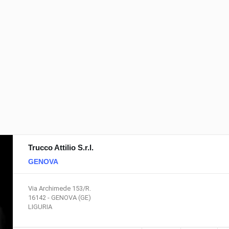
tipogolie di autoaccessori
qualche gadget tecnolog
Tipologie di ricambi e accessori
Gli accessori interni per
per auto
l'automobile
Vai al testo completo
Vai al testo completo
Trucco Attilio S.r.l.
GENOVA
Via Archimede 153/R.
16142 - GENOVA (GE)
LIGURIA