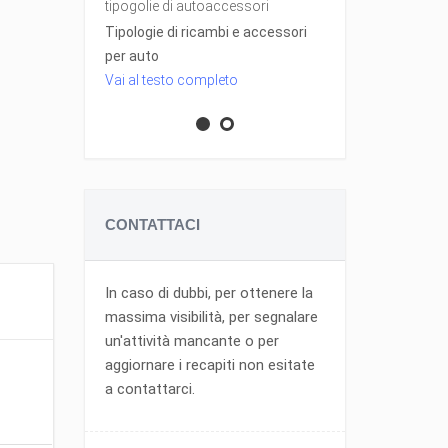
ico
tipogolie di autoaccessori
qualche gadg
Tipologie di ricambi e accessori
Gli accessori
per auto
l'automobile
Vai al testo completo
Vai al testo 
CONTATTACI
In caso di dubbi, per ottenere la
massima visibilità, per segnalare
un'attività mancante o per
aggiornare i recapiti non esitate
a contattarci.