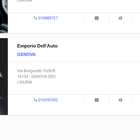
LIGURIA
010889727
Emporio Dell'Auto
GENOVA
Via Borgoratti 10/B/R
16132 - GENOVA (GE)
LIGURIA
010393502
Dai dispositivi di sicurezza a
Curare la tappezzeria del
componenti di tipo estetico fino
preserva il valore comme
agli interni personalizzati: tutte le
mentre ci si può sbizzarr