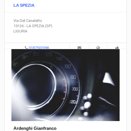
LA SPEZIA
Via Del Canaletto
19126 - LA SPEZIA (SP)
LIGURIA
0187502096
Ardenghi Gianfranco