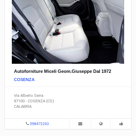
Autoforniture Miceli Geom.Giuseppe Dal 1972
COSENZA
Via Alberto Serra
87100 - COSENZA (CS)
CALABRIA
098472263