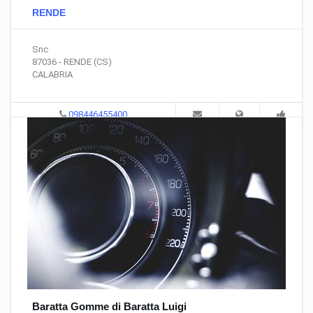
RENDE
Snc
87036 - RENDE (CS)
CALABRIA
098446455400
Baratta Gomme di Baratta Luigi