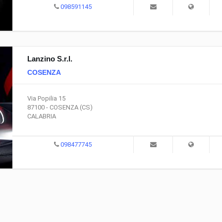
098591145
Lanzino S.r.l.
COSENZA
Via Popilia 15
87100 - COSENZA (CS)
CALABRIA
098477745