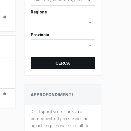
Regione
Provincia
CERCA
APPROFONDIMENTI
l'auto ne
Dai dispositivi di sicurezza a
Curare la tap
rciale
componenti di tipo estetico fino
preserva il 
ire con
agli interni personalizzati: tutte le
mentre ci si 