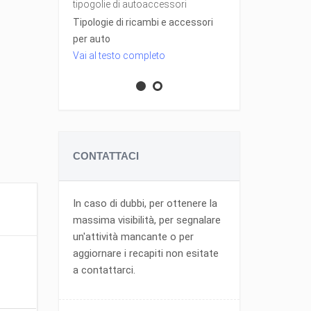
ico
tipogolie di autoaccessori
qualche gadg
Tipologie di ricambi e accessori
Gli accessori
per auto
l'automobile
Vai al testo completo
Vai al testo 
CONTATTACI
In caso di dubbi, per ottenere la
massima visibilità, per segnalare
un'attività mancante o per
aggiornare i recapiti non esitate
a contattarci.