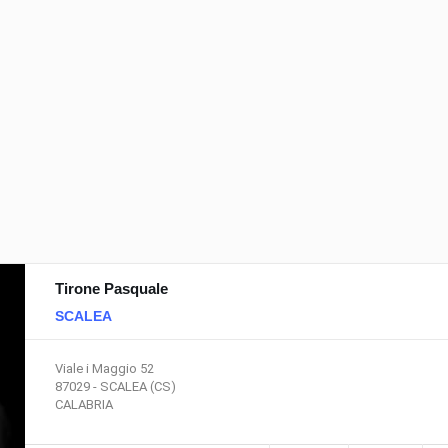
tipogolie di autoaccessori
qualche gadget tecnolog
Tipologie di ricambi e accessori
Gli accessori interni per
per auto
l'automobile
Vai al testo completo
Vai al testo completo
Tirone Pasquale
SCALEA
Viale i Maggio 52
87029 - SCALEA (CS)
CALABRIA