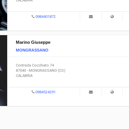
CALABRIA
0984401872
Marino Giuseppe
MONGRASSANO
Contrada Cocchiato 74
87040 - MONGRASSANO (CS)
CALABRIA
0984524291
Dai dispositivi di sicurezza a
Curare la tappezzeria del
componenti di tipo estetico fino
preserva il valore comme
agli interni personalizzati: tutte le
mentre ci si può sbizzarr