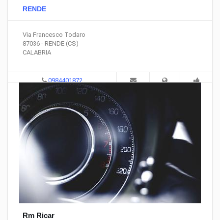
RENDE
Via Francesco Todaro
87036 - RENDE (CS)
CALABRIA
0984401872
Rm Ricar